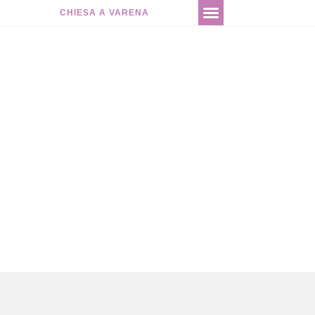
CHIESA A VARENA
CONTATTI & PRENOTAZIONI
CONTATTI